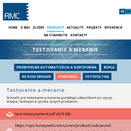
SK
EN
HOME
O NÁS
SLUŽBY
PRODUKTY
AKTUALITY
PROJEKTY
REFERENCIE
NA STIAHNUTIE
KONTAKTY
TESTOVANIE A MERANIE
PRIEMYSELNÁ AUTOMATIZÁCIA A ELEKTRONIKA
BOPLA
RK ROSE KRIEGER
HONEYWELL
FOTOVOLTIKA
Testovanie a meranie
Snímače pre testovanie a meranie pomáhajú zákazníkom pri vývoji,
dizajne, testovaní a výrobe svojich produktov.
test-measurement.pdf (429 kB)
https://sps.honeywell.com/us/en/products/advanced-