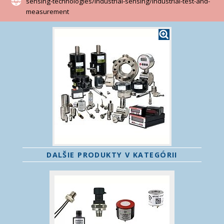
sensing-technologies/industrial-sensing/industrial-test-and-
measurement
DALŠIE PRODUKTY V KATEGÓRII