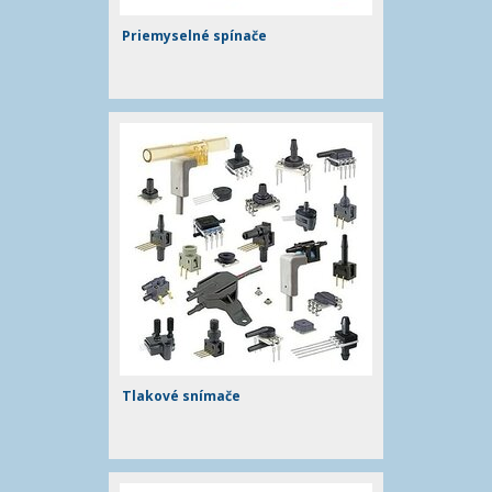
Priemyselné spínače
Tlakové snímače