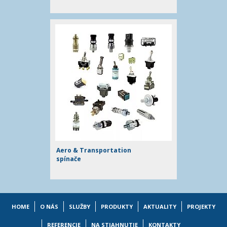
Aero & Transportation
spínače
HOME
O NÁS
SLUŽBY
PRODUKTY
AKTUALITY
PROJEKTY
REFERENCIE
NA STIAHNUTIE
KONTAKTY