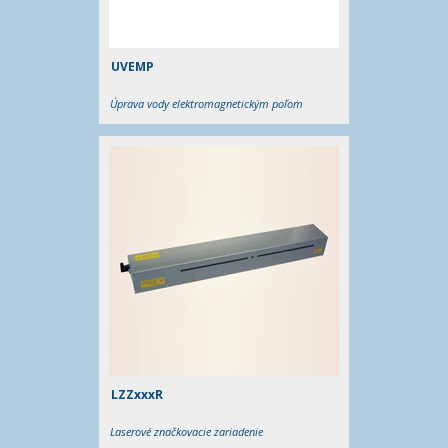
UVEMP
Úprava vody elektromagnetickým poľom
LZZxxxR
Laserové značkovacie zariadenie