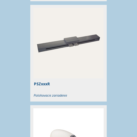
PSZxxxR
Polohovacie zariadenie