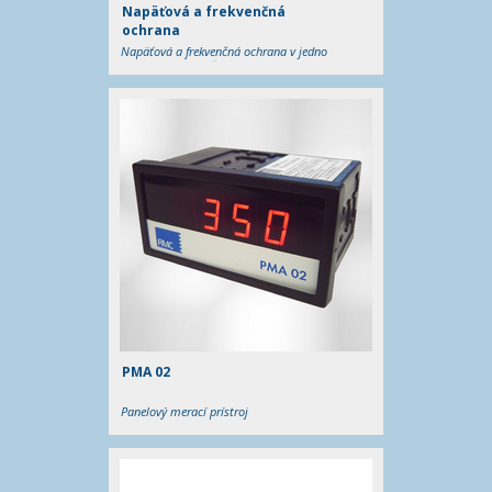
Napäťová a frekvenčná
ochrana
Napäťová a frekvenčná ochrana v jedno
aj trojfázových inštaláciách
fotovoltických systémov
PMA 02
Panelový merací prístroj