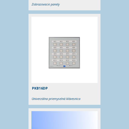
Zobrazovacie panely
PKB16DP
Univerzálna priemyselná klávesnica