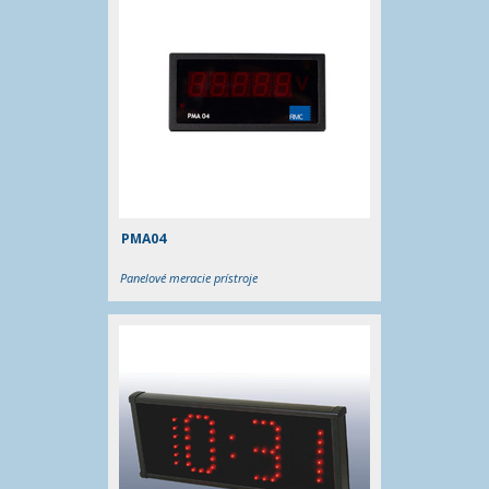
PMA04
Panelové meracie prístroje