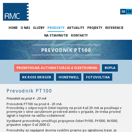
SK
EN
HOME
O NÁS
SLUŽBY
PRODUKTY
AKTUALITY
PROJEKTY
REFERENCIE
NA STIAHNUTIE
KONTAKTY
PREVODNÍK PT100
PRIEMYSELNÁ AUTOMATIZÁCIA A ELEKTRONIKA
BOPLA
RK ROSE KRIEGER
HONEYWELL
FOTOVOLTIKA
Prevodník PT100
Prevodník na prúd 4 - 20 mA
Prevodník PT100 na prúd 4 - 20 mA
Prevodníky z odporových čidiel teploty na prúd 4 až 20 mA sa používajú v
priemysle v silne zarušenom prostredí alebo v prípade, že treba priviesť
signál o teplote na väčšiu vzdialenosť.
Vyrábané prevodníky umožňujú pripojenie čidiel Pt100, Pt1000, Ni1000,
prípadne odpor 0 až 2000 Ω.
Prevodníky sú napájané dvoma vodičmi priamo po signálovej trase. Je